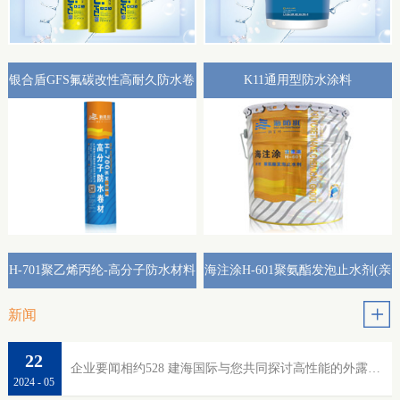
银合盾GFS氟碳改性高耐久防水卷
K11通用型防水涂料
材外露专用(热熔型)
H-701聚乙烯丙纶-高分子防水材料
海注涂H-601聚氨酯发泡止水剂(亲
水性)
新闻
22
企业要闻相约528 建海国际与您共同探讨高性能的外露防水
2024
-
05