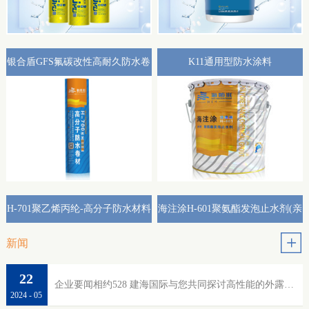
银合盾GFS氟碳改性高耐久防水卷
K11通用型防水涂料
材外露专用(热熔型)
H-701聚乙烯丙纶-高分子防水材料
海注涂H-601聚氨酯发泡止水剂(亲
水性)
新闻
22
企业要闻相约528 建海国际与您共同探讨高性能的外露防水
2024
-
05