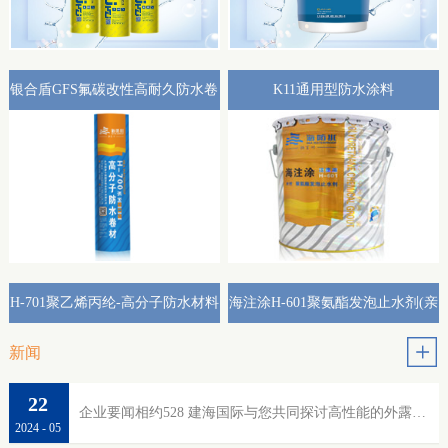
银合盾GFS氟碳改性高耐久防水卷
K11通用型防水涂料
材外露专用(热熔型)
H-701聚乙烯丙纶-高分子防水材料
海注涂H-601聚氨酯发泡止水剂(亲
水性)
新闻
22
企业要闻相约528 建海国际与您共同探讨高性能的外露防水
2024
-
05