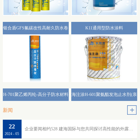
银合盾GFS氟碳改性高耐久防水卷
K11通用型防水涂料
材外露专用(热熔型)
H-701聚乙烯丙纶-高分子防水材料
海注涂H-601聚氨酯发泡止水剂(亲
水性)
新闻
22
企业要闻相约528 建海国际与您共同探讨高性能的外露防水
2024
-
05