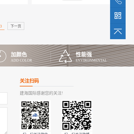
剂反 应混合成高
对底材具有抗渗透性并兼良好的柔韧性， 能抗
助剂制成的特殊
细微裂缝，其结膜速度超过同类任何涂料，耐
（PE）、聚酯
低温达到同 类较高水平。产品特征： 1、可在
（S）制作的非外
潮湿基面上直接施工。 2、成膜后耐低温达到
3
下一页
用聚酯胎基增强
－40℃，耐高温达到100℃。 3、与基材粘接力
，是一种有广泛
强，浆料中的活性成分可渗透入水泥基面的毛
。产品分
细孔产生化学反应，与底材融为一体而形成一
基（N类）、聚
层结晶致密的防 水层。 4、浆料干固后无需要
加颜色
性能强
型和II型，卷
做砂浆保护层即可直接进行后续工序，也 可直
ADD COLOR
ENVIRONMENTAL
I型。产品特
接做瓷砖粘合剂使用。 5、具有良好的透气
使用粘接
性，可保持基面干爽。 6、可直接用于饮水池
较大延伸率，对
和鱼池。 7、涂层能防止潮气、抑制霉菌生
关注扫码
； 可形成高强
长、可做防腐防水工程无需保 护层。适用范
； 聚酯纤维毡
围： 本产品适用于室内外的水泥混凝土结构、
建海国际感谢您的关注!
蚀； 整体全自
卫生间、厨房、 蓄水池、地库、桥梁、屋面、
； 粘接性能
天沟等防水工程。使用方法： 施工前基面平
基层满粘接，接
整，无杂质，浮尘，且潮湿无明水。将将反 应
类 优异的低温
液倒入桶中稍作搅拌，然后再将粉料慢慢倒
、开裂、变形适
入，并充分搅拌 成均匀的膏糊状。如太稠可适
下产生的细微裂
量加清水，添加量不超过总量的 5%，用毛刷