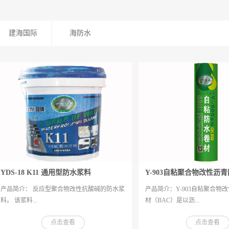
建海国际
海防水
YDS-18 K11 通用型防水浆料
Y-903自粘聚合物改性沥
产品简介： 反应型聚合物改性抗酸碱的防水浆
产品简介：Y-903自粘聚合物
料。 该浆料...
材（BAC）是以沥...
点击查看
点击查看