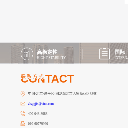
高稳定性
国际
HIGHT STABILITY
INTERN
CONTACT
联系方式
中国·北京·昌平区·回龙观北京人家商业区38栋
zhzjgjfs@sina.com
400-043-8988
010-60779920