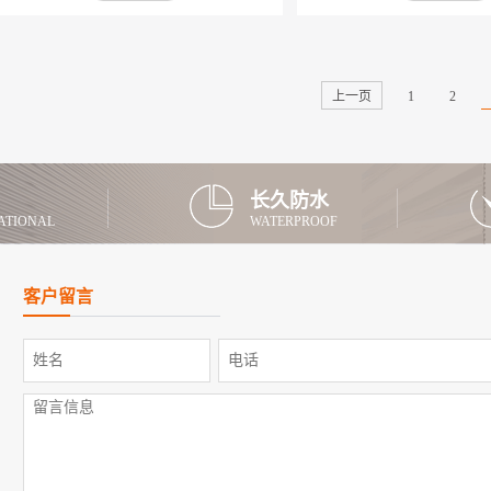
对底材具有渗透性并兼轻微柔韧 性，能抗细微
青与SBS、APP、浸水剂等助
裂缝，其结膜速度超过同 类任何涂料，耐低温
聚物改性沥青基料，配以活性
达到同类较高水平。产品特征： 1、可在潮湿
防水胶料，表面覆以聚乙烯膜 
基面上直接施工。 2、成膜后耐低温达到－
膜（PET）、隔离膜、细砂面
上一页
1
2
40℃，耐高温 达到100℃。 3、与基材粘接力
露使用的无胎基（N类） 或采
强，浆料中的活性成分 可渗透入水泥基面的毛
的（PY类）本体自粘防水卷材
细孔产生化学反 应，与底材融为一体而形成一
发展前景的新型建 筑防水材料
层结晶致 密的防水层。 4、浆料干固后无需要
类： 按有无胎基增强分为无胎
长久防水
做砂浆保护层即可 直接进行后续工序，也可直
酯胎基（PY类）。 按性能分为I
ATIONAL
WATERPROOF
接做瓷砖粘 合剂使用。 5、抵御高的静水压，
材厚度为2.00mm的PY类只有
既可用于迎水面， 也可用于背水面的防
点： 冷施工，不动用明火，不
水。 6、具有良好的透气性，可保持基面干
剂； PY类 抗拉强度高并具有
客户留言
爽。 7、也可直接在屋面使用，耐老化性优
基层伸缩、开裂变化适 应性强
异， 防水层耐磨度高。 8、可直接用 于饮水池
度防水层，对压力水抵抗能力强
和鱼池。 9、涂层能防止潮气、抑制霉菌生
作胎基，抗疲劳、抗穿刺、耐腐
长、可 做防腐防水工程无需保护层。适用范
粘沥青涂层具有优异的低温柔性
围： 本产品适用于室内外的水泥混凝土结构、
好，并具有自愈功能，卷材与
卫生间、厨房、蓄水池、地库、桥梁、 屋面、
缝 自身粘接与卷材同寿命。 N
天沟等防水工程。使用方法： 将反应液倒入桶
柔性，延伸率大，对基层伸缩
中稍作搅拌，然后再...
应性强； 对针穿透或应力作用