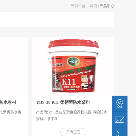
当前位置：
首页
|
产品中心
青防水卷材
YDS-18 K11 柔韧型防水浆料
改性沥青防水卷
产品简介： 反应型聚合物改性抗酸 碱的防水
浆料。该浆料...
点击查看