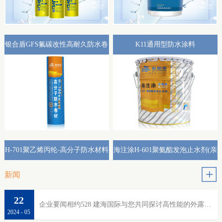
银合盾GFS氟碳改性高耐久防水卷
K11通用型防水涂料
材外露专用(热熔型)
H-701聚乙烯丙纶-高分子防水材料
海注涂H-601聚氨酯发泡止水剂(亲
水性)
新闻
22
企业要闻相约528 建海国际与您共同探讨高性能的外露防水
2024
-
05