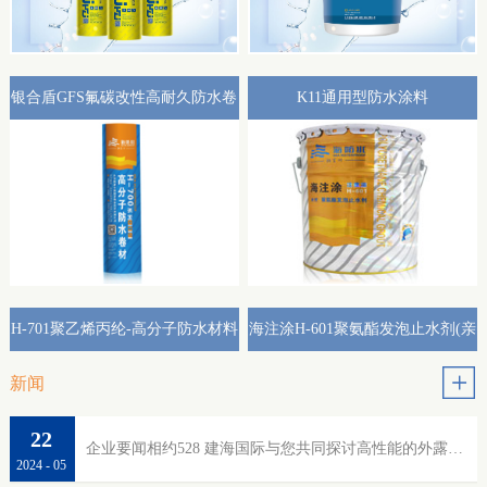
银合盾GFS氟碳改性高耐久防水卷
K11通用型防水涂料
材外露专用(热熔型)
H-701聚乙烯丙纶-高分子防水材料
海注涂H-601聚氨酯发泡止水剂(亲
水性)
新闻
22
企业要闻相约528 建海国际与您共同探讨高性能的外露防水
2024
-
05