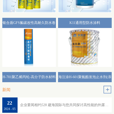
银合盾GFS氟碳改性高耐久防水卷
K11通用型防水涂料
材外露专用(热熔型)
H-701聚乙烯丙纶-高分子防水材料
海注涂H-601聚氨酯发泡止水剂(亲
水性)
新闻
22
企业要闻相约528 建海国际与您共同探讨高性能的外露防水
2024
-
05