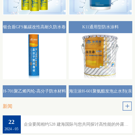
银合盾GFS氟碳改性高耐久防水卷
K11通用型防水涂料
材外露专用(热熔型)
H-701聚乙烯丙纶-高分子防水材料
海注涂H-601聚氨酯发泡止水剂(亲
水性)
新闻
22
企业要闻相约528 建海国际与您共同探讨高性能的外露防水
2024
-
05