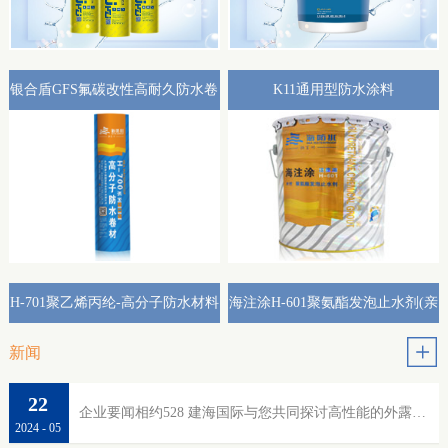
银合盾GFS氟碳改性高耐久防水卷
K11通用型防水涂料
材外露专用(热熔型)
H-701聚乙烯丙纶-高分子防水材料
海注涂H-601聚氨酯发泡止水剂(亲
水性)
新闻
22
企业要闻相约528 建海国际与您共同探讨高性能的外露防水
2024
-
05