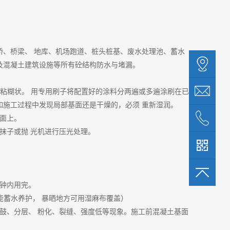
桥、桥梁、
地库、机场跑道、桩头桩基、废水处理池、蓄水
及混凝土建筑设施等所有砼结构防水与堵漏。
均匀至粘糊状。 用专用刷子将配置好的涂料分两遍或多遍涂刷在已
如施工过程中发现局部基面还是干燥的，必须 重新湿润。
面上。
抹子或抛
光机进行压光处理。
分钟内用完。
能蓄水养护， 暴晒地方可用湿麻布覆盖）
鼓、分层、 粉化、裂缝、强度低等现象。施工前混凝土基面