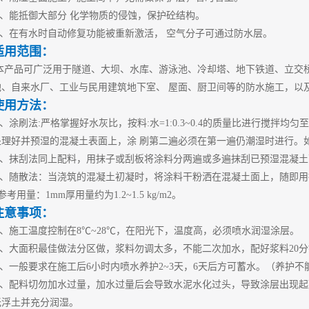
4、能抵御大部分 化学物质的侵蚀，保护砼结构。
5、在有水时自动修复功能被重新激活， 空气分子可通过防水层。
适用范围：
本产品可广泛用于隧道、大坝、水库、游泳池、冷却塔、地下铁道、立交
池、自来水厂、工业与民用建筑地下室、
屋面、厨卫间等的防水施工，以
使用方法：
1、涂刷法:严格掌握好水灰比，按料:水=1:0.3~0.4的质量比进行搅拌
处理好并预湿的混凝土表面上，涂 刷第二遍必须在第一遍仍潮湿时进行。
2、抹刮法同上配料，用抹子或刮板将涂料分两遍或多遍抹刮已预湿混凝土
3、
随散法：当浇筑的混凝土初凝时，将涂料干粉洒在混凝土面上，随即用
考用量：1mm厚用量约为1.2~1.5 kg/m2。
注意事项：
1、施工温度控制在8℃~28℃，在阳光下，温度高，必须喷水润湿涂层。
2、大面积最佳做法分区做，浆料勿调太多，不能二次加水，配好浆料20
3、一般要求在施工后6小时内喷水养护2~3天，6天后方可蓄水。（养护不
4、配料切勿加水过量，加水过量后会导致水泥水化过头，导致涂层出现起
无浮土并充分润湿。