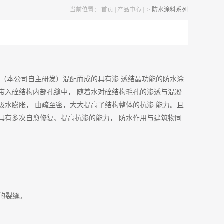
当前位置：
首页
|
产品中心
|
>
防水涂料系列
（本公司自主研发）混配而成的具有渗
透结晶功能的防水涂
带入砼结构内部孔缝中，
随着水对砼结构毛孔的渗透与混凝
吸水膨胀，
由疏至密，大大提高了结构整体的抗渗
能力。且
具有多次自愈修复、提高抗渗的能力，
防水作用与建筑物同
m的裂缝。