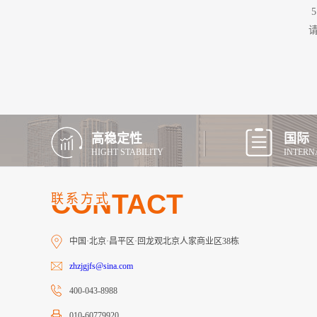
高稳定性
国际
HIGHT STABILITY
INTERN
CONTACT
联系方式
中国·北京·昌平区·回龙观北京人家商业区38栋
zhzjgjfs@sina.com
400-043-8988
010-60779920