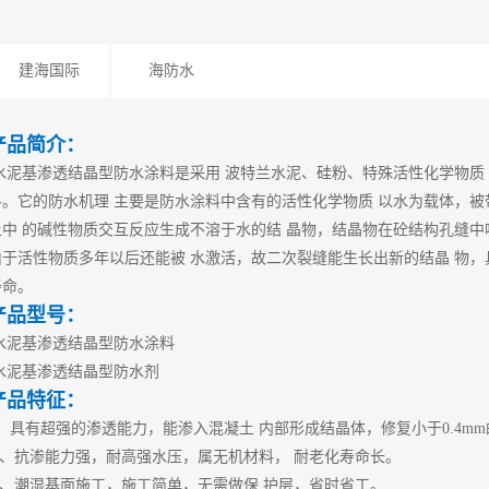
建海国际
海防水
产品简介：
水泥基渗透结晶型防水涂料是采用
波特兰水泥、硅粉、特殊活性化学物质
料。它的防水机理
主要是防水涂料中含有的活性化学物质
以水为载体，被
土中
的碱性物质交互反应生成不溶于水的结
晶物，结晶物在砼结构孔缝中
由于活性物质多年以后还能被
水激活，故二次裂缝能生长出新的结晶
物，
寿命。
产品型号：
水泥基渗透结晶型防水涂料
水泥基渗透结晶型防水剂
产品特征：
1、具有超强的渗透能力，能渗入混凝土 内部形成结晶体，修复小于0.4m
2、抗渗能力强，耐高强水压，属无机材料， 耐老化寿命长。
3、潮湿基面施工，施工简单，无需做保 护层，省时省工。