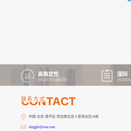
高稳定性
国际
HIGHT STABILITY
INTERN
CONTACT
联系方式
中国·北京·昌平区·回龙观北京人家商业区38栋
zhzjgjfs@sina.com