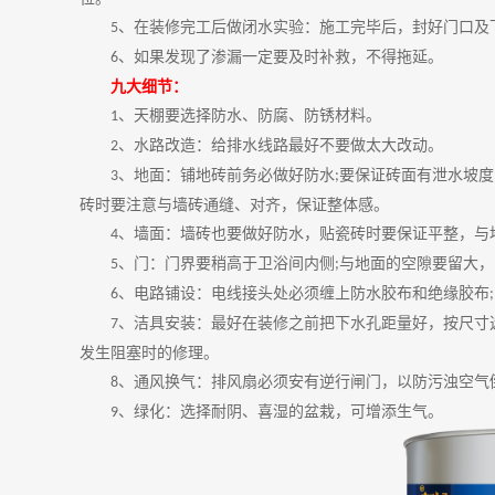
、在装修完工后做闭水实验：施工完毕后，封好门口及
5
、如果发现了渗漏一定要及时补救，不得拖延。
6
九大细节：
、天棚要选择防水、防腐、防锈材料。
1
、水路改造：给排水线路最好不要做太大改动。
2
、地面：铺地砖前务必做好防水
要保证砖面有泄水坡度
3
;
砖时要注意与墙砖通缝、对齐，保证整体感。
、墙面：墙砖也要做好防水，贴瓷砖时要保证平整，与
4
、门：门界要稍高于卫浴间内侧
与地面的空隙要留大，
5
;
、电路铺设：电线接头处必须缠上防水胶布和绝缘胶布
6
;
、洁具安装：最好在装修之前把下水孔距量好，按尺寸
7
发生阻塞时的修理。
、通风换气：排风扇必须安有逆行闸门，以防污浊空气
8
、绿化：选择耐阴、喜湿的盆栽，可增添生气。
9