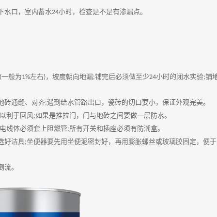
下水口，室内蓄水
小时，检查是不是有渗漏点。
24
一般为
左右
，坡度朝向地漏
铺完后必须做至少
小时的闭水实验
铺
(
1%
)
;
24
;
地砖通缝、对齐
遇到给水管路出口，瓷砖的切口要小，保证外观完美。
;
以利于回风
如果是推拉门，门与地砖之间要做一层防水。
;
电线体必须套上阻燃管
所有开关和插座必须有防潮盒。
;
选好洁具
坐便器要先用坐便泥密封好，再用膨胀螺丝或玻璃胶固定，便于
;
倒流。