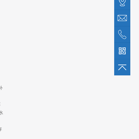
补
第
水
存