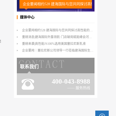
企业要闻相约528 建海国际与您共同探讨高性能的外露防
重磅消息
媒体中心
企业要闻相约528 建海国际与您共同探讨高性能的外露防水
重磅消息|建海国际外露领航·门店破局赋能峰会河北站倒计时1天
地
重磅来袭|高性能JS100%选用美国塞拉尼斯乳液
企业要闻｜塞拉尼斯公司领导一行莅临建海国际生产基地参观交流
联系我们
400-043-8988
—— 服务热线