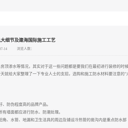
九大细节及建海国际施工工艺
07-14
浏览人数：
房顶渗水等情况，其实对于这一些问题都是要我们在最初进行装修的时
今天就给大家整理了一下专业人士的支招，选购和施工防水材料要注意的
“
好、防伪程度高的品牌产品。
所有墙面都应进行防水、防潮处理。
阳角、水管、地漏和卫生洁具的周边及铺设冷热管的凿沟内是重点防水部