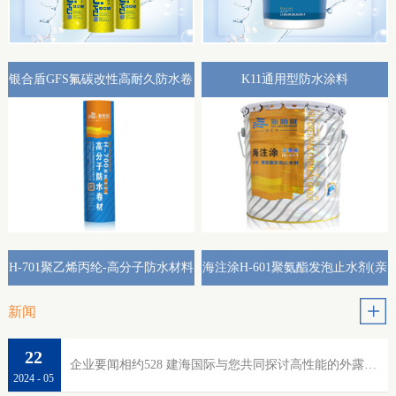
银合盾GFS氟碳改性高耐久防水卷
K11通用型防水涂料
材外露专用(热熔型)
H-701聚乙烯丙纶-高分子防水材料
海注涂H-601聚氨酯发泡止水剂(亲
水性)
新闻
22
企业要闻相约528 建海国际与您共同探讨高性能的外露防水
2024
-
05