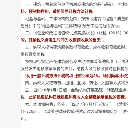
一、建筑工程总承包单位为房屋建筑的地基与基础、主体结
料、预制构件的，适用简易计税方法计税
。
地基与基础、主体结构的范围，按照《建筑工程施工质量验收统
划分》中的“地基与基础”“主体结构”分部工程的范围执行。
二、《营业税改征增值税试点实施办法》(财税〔2016〕36
的，其纳税义务发生时间为收到预收款的当天”
。
三、纳税人提供建筑服务取得预收款，应在收到预收款时，
率预缴增值税。
按照现行规定应在建筑服务发生地预缴增值税的项目，纳税
服务发生地预缴增值税的项目，纳税人收到预收款时在机构
适用一般计税方法计税的项目预征率为2%，适用简易计税
四、纳税人采取转包、出租、互换、转让、入股等方式将承
五、自2018年1月1日起，金融机构开展贴现、转贴现业
税。
此前贴现机构已就贴现利息收入全额缴纳增值税的票据
六、本通知除第五条外，自2017年7月1日起执行。《营业税改
1日起废止。《营业税改征增值税试点过渡政策的规定》（财税〔
止。