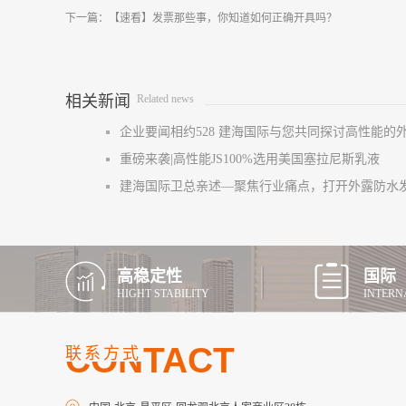
下一篇：
【速看】发票那些事，你知道如何正确开具吗？
相关新闻
Related news
企业要闻相约528 建海国际与您共同探讨高性能的
重磅来袭|高性能JS100%选用美国塞拉尼斯乳液
建海国际卫总亲述—聚焦行业痛点，打开外露防水
高稳定性
国际
HIGHT STABILITY
INTERN
CONTACT
联系方式