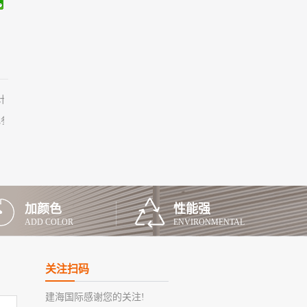
计时1天
地参观交流
加颜色
性能强
ADD COLOR
ENVIRONMENTAL
关注扫码
建海国际感谢您的关注!