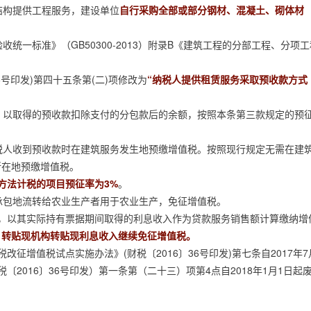
构提供工程服务，建设单位
自行采购全部或部分钢材、混凝土、砌体材
一标准》（GB50300-2013）附录B《建筑工程的分部工程、分项工
号印发)第四十五条第(二)项修改为
“纳税人提供租赁服务采取预收款方式
以取得的预收款扣除支付的分包款后的余额，按照本条第三款规定的预
人收到预收款时在建筑服务发生地预缴增值税。按照现行规定无需在建
所在地预缴增值税。
方法计税的项目预征率为3%
。
包地流转给农业生产者用于农业生产，免征增值税。
务，以其实际持有票据期间取得的利息收入作为贷款服务销售额计算缴纳增
，转贴现机构转贴现利息收入继续免征增值税。
征增值税试点实施办法》(财税〔2016〕36号印发)第七条自2017年7
2016〕36号印发）第一条第（二十三）项第4点自2018年1月1日起