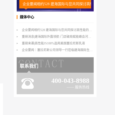
企业要闻相约528 建海国际与您共同探讨高性能的外露防
重磅消息
媒体中心
企业要闻相约528 建海国际与您共同探讨高性能的外露防水
重磅消息|建海国际外露领航·门店破局赋能峰会河北站倒计时1天
重磅来袭|高性能JS100%选用美国塞拉尼斯乳液
企业要闻｜塞拉尼斯公司领导一行莅临建海国际生产基地参观交流
联系我们
400-043-8988
—— 服务热线