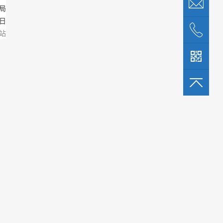
局
1日
站