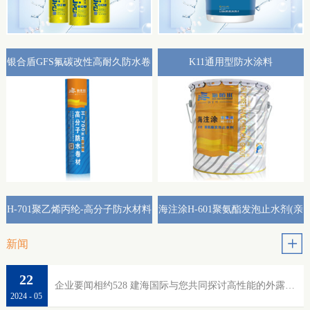
银合盾GFS氟碳改性高耐久防水卷
K11通用型防水涂料
材外露专用(热熔型)
H-701聚乙烯丙纶-高分子防水材料
海注涂H-601聚氨酯发泡止水剂(亲
水性)
新闻
22
企业要闻相约528 建海国际与您共同探讨高性能的外露防水
2024
-
05