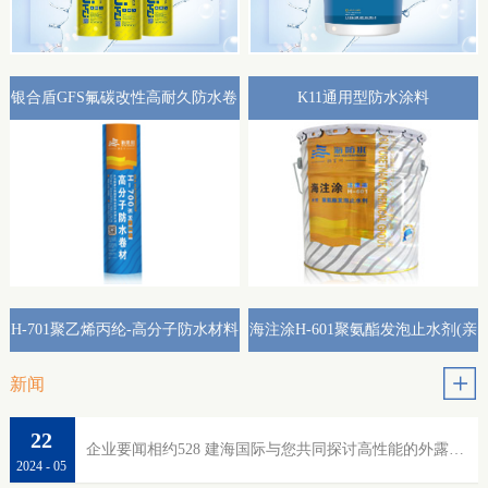
银合盾GFS氟碳改性高耐久防水卷
K11通用型防水涂料
材外露专用(热熔型)
H-701聚乙烯丙纶-高分子防水材料
海注涂H-601聚氨酯发泡止水剂(亲
水性)
新闻
22
企业要闻相约528 建海国际与您共同探讨高性能的外露防水
2024
-
05