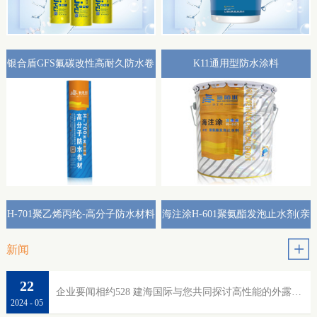
银合盾GFS氟碳改性高耐久防水卷
K11通用型防水涂料
材外露专用(热熔型)
H-701聚乙烯丙纶-高分子防水材料
海注涂H-601聚氨酯发泡止水剂(亲
水性)
新闻
22
企业要闻相约528 建海国际与您共同探讨高性能的外露防水
2024
-
05