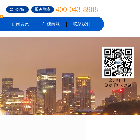
400-043-8988
公司介绍
服务热线
新闻资讯
在线商城
联系我们
亲，扫一扫
浏览手机云网站