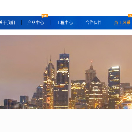
关于我们
产品中心
工程中心
合作伙伴
员工风采