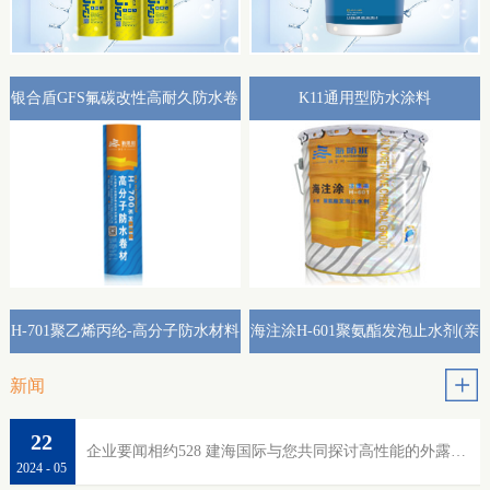
银合盾GFS氟碳改性高耐久防水卷
K11通用型防水涂料
材外露专用(热熔型)
H-701聚乙烯丙纶-高分子防水材料
海注涂H-601聚氨酯发泡止水剂(亲
水性)
新闻
22
企业要闻相约528 建海国际与您共同探讨高性能的外露防水
2024
-
05