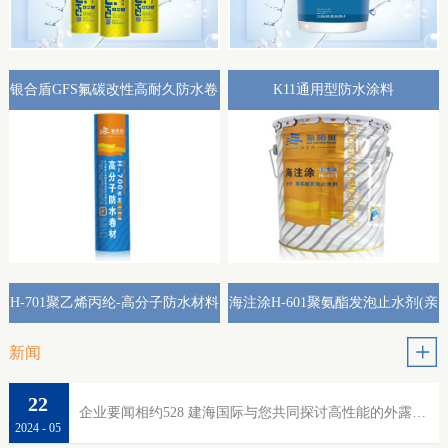
银合盾GFS氟碳改性高耐久防水卷
K11通用型防水涂料
材外露专用(热熔型)
H-701聚乙烯丙纶-高分子防水材料
海注涂H-601聚氨酯发泡止水剂(亲
水性)
新闻
22
企业要闻相约528 建海国际与您共同探讨高性能的外露防水
2024
-
05