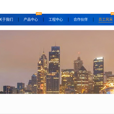
关于我们
产品中心
工程中心
合作伙伴
员工风采